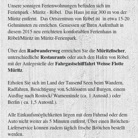
Unsere sonnigen Ferienwohnungen befinden sich im
Ferienpark - Müritz - Röbel. Das Haus ist nur 300 m von der
Müritz entfernt. Das Ortszentrum von Röbel ist in etwa 15-20
Gehminuten zu erreichen. Geniessen sie Ihren Aufenthalt in
diesem 2015 neu errichteten komfortablen Ferienhaus in
Röbel/Müritz im Müritz-Ferienpark.
Radwanderweg
Müritzfischer
Über den
errreichen Sie die
,
Restaurants
unterschiedliche
oder auch den Hafen von Röbel
Fahrgastschifffahrt Weisse Flotte
mit der Anlegestelle der
Müritz
.
Erholen Sie sich im Land der Tausend Seen beim Wandern,
Radfahren, Besichtigung von Schlössern und Burgen, einem
Ausflug nach Rostock/ Warnemünde (ca. 1 Autostd.) oder
Berlin ( ca. 1,5 Autostd.).
Alle Einkaufsmöglichkeiten liegen mit dem Fahrrad oder dem
Auto nicht weiter als 5 Minuten entfernt. Über einen Brötchen-
Lieferservice können zudem täglich frische Brötchen bestellt
werden.